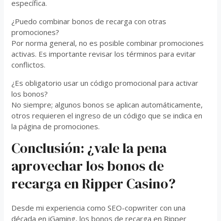
específica.
¿Puedo combinar bonos de recarga con otras
promociones?
Por norma general, no es posible combinar promociones
activas. Es importante revisar los términos para evitar
conflictos.
¿Es obligatorio usar un código promocional para activar
los bonos?
No siempre; algunos bonos se aplican automáticamente,
otros requieren el ingreso de un código que se indica en
la página de promociones.
Conclusión: ¿vale la pena
aprovechar los bonos de
recarga en Ripper Casino?
Desde mi experiencia como SEO-copwriter con una
década en iGaming, los bonos de recarga en Ripper