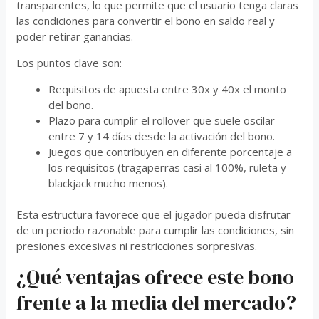
transparentes, lo que permite que el usuario tenga claras
las condiciones para convertir el bono en saldo real y
poder retirar ganancias.
Los puntos clave son:
Requisitos de apuesta entre 30x y 40x el monto
del bono.
Plazo para cumplir el rollover que suele oscilar
entre 7 y 14 días desde la activación del bono.
Juegos que contribuyen en diferente porcentaje a
los requisitos (tragaperras casi al 100%, ruleta y
blackjack mucho menos).
Esta estructura favorece que el jugador pueda disfrutar
de un periodo razonable para cumplir las condiciones, sin
presiones excesivas ni restricciones sorpresivas.
¿Qué ventajas ofrece este bono
frente a la media del mercado?