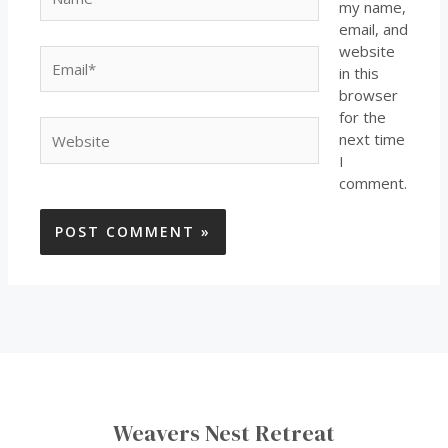
my name,
email, and
website
Email*
in this
browser
for the
Website
next time
I
comment.
Weavers Nest Retreat