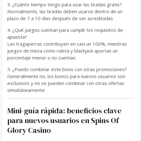
3. ¿Cuánto tiempo tengo para usar las tiradas gratis?
Normalmente, las tiradas deben usarse dentro de un
plazo de 7 a 10 días después de ser acreditadas.
4. ¿Qué juegos cuentan para cumplir los requisitos de
apuesta?
Las tragaperras contribuyen en casi un 100%, mientras
juegos de mesa como ruleta y blackjack aportan un
porcentaje menor o no cuentan.
5. ¿Puedo combinar este bono con otras promociones?
Generalmente no, los bonos para nuevos usuarios son
exclusivos y no se pueden combinar con otras ofertas
simultáneamente.
Mini-guía rápida: beneficios clave
para nuevos usuarios en Spins Of
Glory Casino