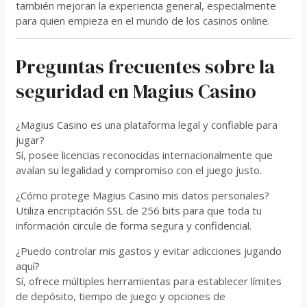
también mejoran la experiencia general, especialmente
para quien empieza en el mundo de los casinos online.
Preguntas frecuentes sobre la
seguridad en Magius Casino
¿Magius Casino es una plataforma legal y confiable para
jugar?
Sí, posee licencias reconocidas internacionalmente que
avalan su legalidad y compromiso con el juego justo.
¿Cómo protege Magius Casino mis datos personales?
Utiliza encriptación SSL de 256 bits para que toda tu
información circule de forma segura y confidencial.
¿Puedo controlar mis gastos y evitar adicciones jugando
aquí?
Sí, ofrece múltiples herramientas para establecer límites
de depósito, tiempo de juego y opciones de