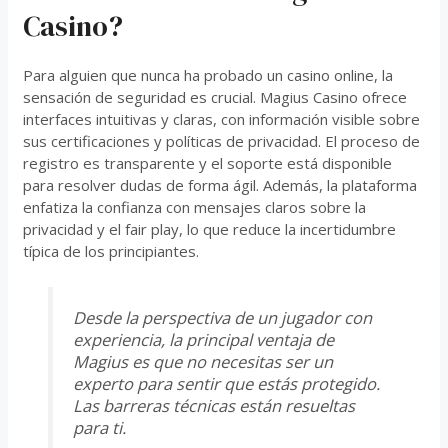
Casino?
Para alguien que nunca ha probado un casino online, la
sensación de seguridad es crucial. Magius Casino ofrece
interfaces intuitivas y claras, con información visible sobre
sus certificaciones y políticas de privacidad. El proceso de
registro es transparente y el soporte está disponible
para resolver dudas de forma ágil. Además, la plataforma
enfatiza la confianza con mensajes claros sobre la
privacidad y el fair play, lo que reduce la incertidumbre
típica de los principiantes.
Desde la perspectiva de un jugador con
experiencia, la principal ventaja de
Magius es que no necesitas ser un
experto para sentir que estás protegido.
Las barreras técnicas están resueltas
para ti.