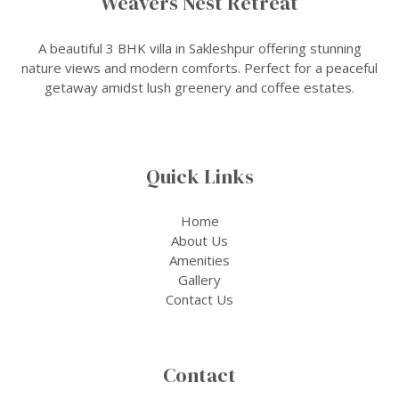
Weavers Nest Retreat
A beautiful 3 BHK villa in Sakleshpur offering stunning
nature views and modern comforts. Perfect for a peaceful
getaway amidst lush greenery and coffee estates.
Quick Links
Home
About Us
Amenities
Gallery
Contact Us
Contact