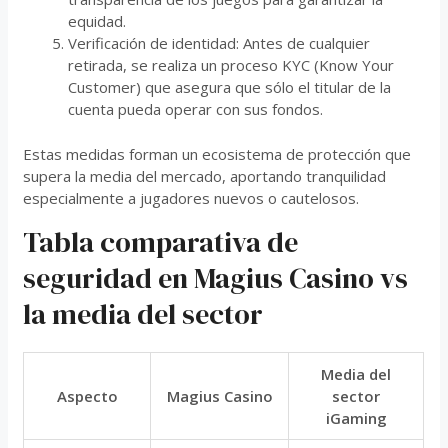
equidad.
Verificación de identidad: Antes de cualquier
retirada, se realiza un proceso KYC (Know Your
Customer) que asegura que sólo el titular de la
cuenta pueda operar con sus fondos.
Estas medidas forman un ecosistema de protección que
supera la media del mercado, aportando tranquilidad
especialmente a jugadores nuevos o cautelosos.
Tabla comparativa de
seguridad en Magius Casino vs
la media del sector
Media del
Aspecto
Magius Casino
sector
iGaming