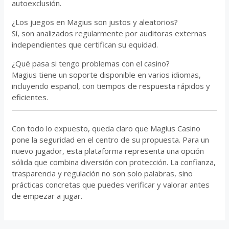
autoexclusión.
¿Los juegos en Magius son justos y aleatorios?
Sí, son analizados regularmente por auditoras externas
independientes que certifican su equidad.
¿Qué pasa si tengo problemas con el casino?
Magius tiene un soporte disponible en varios idiomas,
incluyendo español, con tiempos de respuesta rápidos y
eficientes.
Con todo lo expuesto, queda claro que Magius Casino
pone la seguridad en el centro de su propuesta. Para un
nuevo jugador, esta plataforma representa una opción
sólida que combina diversión con protección. La confianza,
trasparencia y regulación no son solo palabras, sino
prácticas concretas que puedes verificar y valorar antes
de empezar a jugar.