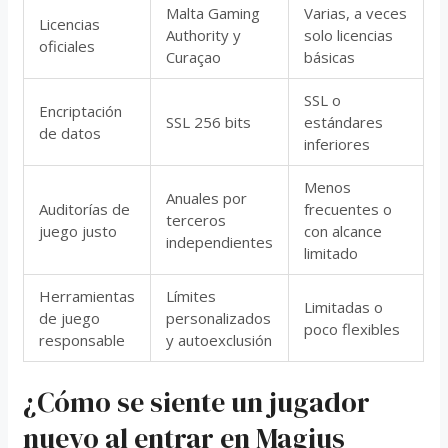
Malta Gaming
Varias, a veces
Licencias
Authority y
solo licencias
oficiales
Curaçao
básicas
SSL o
Encriptación
SSL 256 bits
estándares
de datos
inferiores
Menos
Anuales por
Auditorías de
frecuentes o
terceros
juego justo
con alcance
independientes
limitado
Herramientas
Límites
Limitadas o
de juego
personalizados
poco flexibles
responsable
y autoexclusión
¿Cómo se siente un jugador
nuevo al entrar en Magius