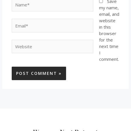
Name*
Save
my name,
email, and
website
Email*
in this
browser
for the
Website
next time
I
comment.