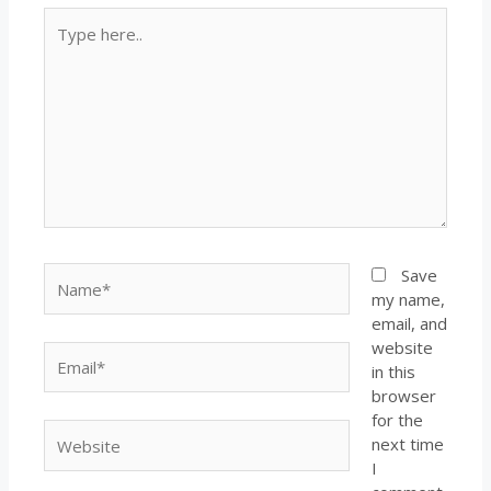
Type
here..
Name*
Save
my name,
email, and
website
Email*
in this
browser
for the
Website
next time
I