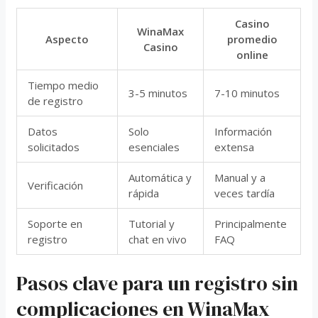
Casino
WinaMax
Aspecto
promedio
Casino
online
Tiempo medio
3-5 minutos
7-10 minutos
de registro
Datos
Solo
Información
solicitados
esenciales
extensa
Automática y
Manual y a
Verificación
rápida
veces tardía
Soporte en
Tutorial y
Principalmente
registro
chat en vivo
FAQ
Pasos clave para un registro sin
complicaciones en WinaMax