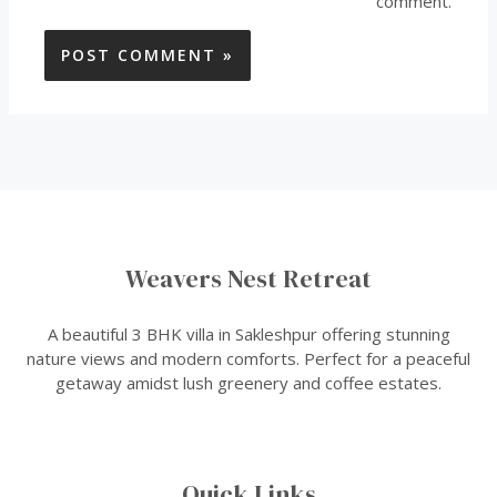
comment.
Weavers Nest Retreat
A beautiful 3 BHK villa in Sakleshpur offering stunning
nature views and modern comforts. Perfect for a peaceful
getaway amidst lush greenery and coffee estates.
Quick Links