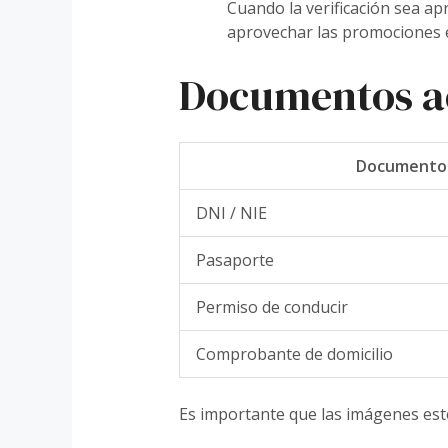
Cuando la verificación sea apr
aprovechar las promociones ex
Documentos ac
Documento
DNI / NIE
Pasaporte
Permiso de conducir
Comprobante de domicilio
Es importante que las imágenes est