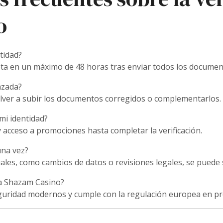
o
ntidad?
ta en un máximo de 48 horas tras enviar todos los documen
azada?
olver a subir los documentos corregidos o complementarlos.
mi identidad?
 y acceso a promociones hasta completar la verificación.
una vez?
les, como cambios de datos o revisiones legales, se puede so
a Shazam Casino?
 seguridad modernos y cumple con la regulación europea en pr