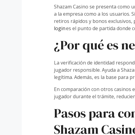
Shazam Casino se presenta como una
a la empresa como a los usuarios. Si
retiros rápidos y bonos exclusivos, p
login
es el punto de partida donde c
¿Por qué es ne
La verificación de identidad respond
jugador responsible. Ayuda a Shaza
legítima. Además, es la base para p
En comparación con otros casinos e
jugador durante el trámite, reducien
Pasos para com
Shazam Casin