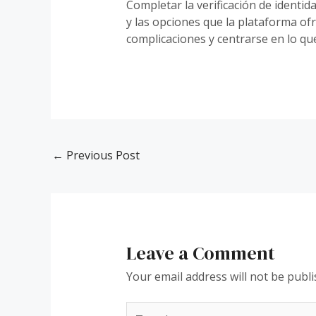
Completar la verificación de identi
y las opciones que la plataforma of
complicaciones y centrarse en lo qu
←
Previous Post
Leave a Comment
Your email address will not be publi
Type