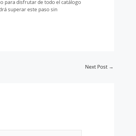
o para disfrutar de todo el catálogo
drá superar este paso sin
Next Post
→