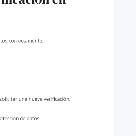
tos correctamente.
licitar una nueva verificación.
otección de datos.