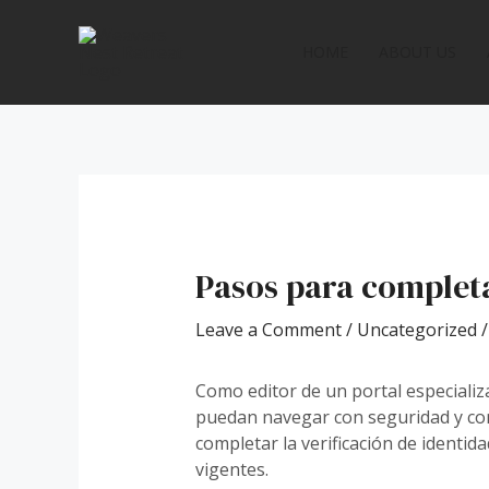
Skip
to
HOME
ABOUT US
content
Pasos para completa
Leave a Comment
/
Uncategorized
/
Como editor de un portal especializ
puedan navegar con seguridad y con
completar la verificación de identi
vigentes.