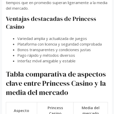
tiempos que en promedio superan ligeramente a la media
del mercado.
Ventajas destacadas de Princess
Casino
Variedad amplia y actualizada de juegos
Plataforma con licencia y seguridad comprobada
Bonos transparentes y condiciones justas
Pago rápido y métodos diversos
Interfaz móvil amigable y estable
Tabla comparativa de aspectos
clave entre Princess Casino y la
media del mercado
Princess
Media del
Aspecto
Casino
mercado