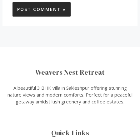
Weavers Nest Retreat
A beautiful 3 BHK villa in Sakleshpur offering stunning
nature views and modern comforts. Perfect for a peaceful
getaway amidst lush greenery and coffee estates.
Quick Links