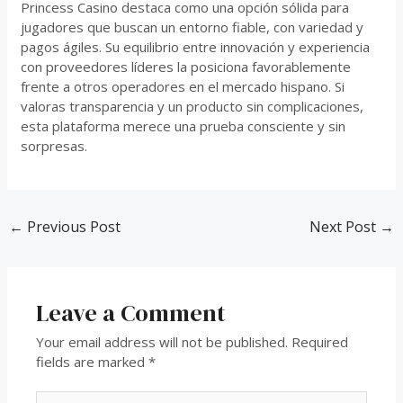
Princess Casino destaca como una opción sólida para
jugadores que buscan un entorno fiable, con variedad y
pagos ágiles. Su equilibrio entre innovación y experiencia
con proveedores líderes la posiciona favorablemente
frente a otros operadores en el mercado hispano. Si
valoras transparencia y un producto sin complicaciones,
esta plataforma merece una prueba consciente y sin
sorpresas.
←
Previous Post
Next Post
→
Leave a Comment
Your email address will not be published.
Required
fields are marked
*
Type