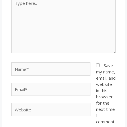
here..
Name*
Save
my name,
email, and
website
Email*
in this
browser
for the
Website
next time
I
comment.