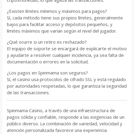
¿Existen límites mínimos y máximos para pagos?
Sí, cada método tiene sus propios límites, generalmente
bajos para facilitar acceso y depósitos pequeños, y
límites máximos que varían según el nivel del jugador.
¿Qué ocurre si un retiro es rechazado?
El equipo de soporte se encargará de explicarte el motivo
y ayudarte a resolver cualquier incidencia, ya sea falta de
documentación o errores en la solicitud.
¿Los pagos en Spinmama son seguros?
Sí, el casino usa protocolos de cifrado SSL y está regulado
por autoridades respetadas, lo que garantiza la seguridad
de las transacciones.
Spinmama Casino, a través de una infraestructura de
pagos sólida y confiable, responde a las exigencias de un
público diverso. La combinación de variedad, velocidad y
atención personalizada favorece una experiencia