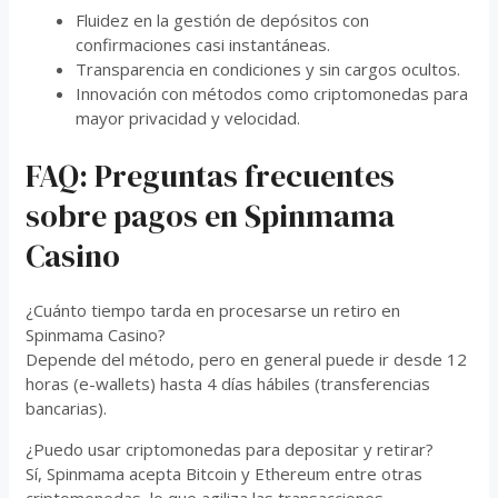
Fluidez en la gestión de depósitos con
confirmaciones casi instantáneas.
Transparencia en condiciones y sin cargos ocultos.
Innovación con métodos como criptomonedas para
mayor privacidad y velocidad.
FAQ: Preguntas frecuentes
sobre pagos en Spinmama
Casino
¿Cuánto tiempo tarda en procesarse un retiro en
Spinmama Casino?
Depende del método, pero en general puede ir desde 12
horas (e-wallets) hasta 4 días hábiles (transferencias
bancarias).
¿Puedo usar criptomonedas para depositar y retirar?
Sí, Spinmama acepta Bitcoin y Ethereum entre otras
criptomonedas, lo que agiliza las transacciones.