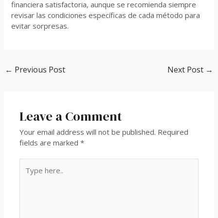
financiera satisfactoria, aunque se recomienda siempre
revisar las condiciones específicas de cada método para
evitar sorpresas.
←
Previous Post
Next Post
→
Leave a Comment
Your email address will not be published.
Required
fields are marked
*
Type
here..