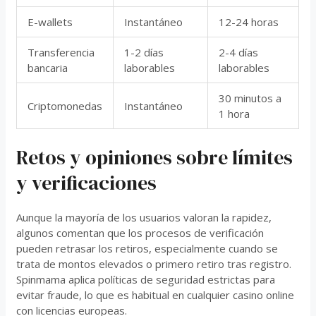
E-wallets
Instantáneo
12-24 horas
Transferencia
1-2 días
2-4 días
bancaria
laborables
laborables
30 minutos a
Criptomonedas
Instantáneo
1 hora
Retos y opiniones sobre límites
y verificaciones
Aunque la mayoría de los usuarios valoran la rapidez,
algunos comentan que los procesos de verificación
pueden retrasar los retiros, especialmente cuando se
trata de montos elevados o primero retiro tras registro.
Spinmama aplica políticas de seguridad estrictas para
evitar fraude, lo que es habitual en cualquier casino online
con licencias europeas.