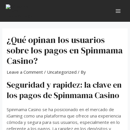
Skip
MAI
to
content
ME
¿Qué opinan los usuarios
sobre los pagos en Spinmama
Casino?
Leave a Comment
/
Uncategorized
/ By
Seguridad y rapidez: la clave en
los pagos de Spinmama Casino
Spinmama Casino se ha posicionado en el mercado de
iGaming como una plataforma que ofrece una experiencia
cómoda y segura para sus usuarios, especialmente en lo
referente a los pagos. La rapidez en los depósitos y