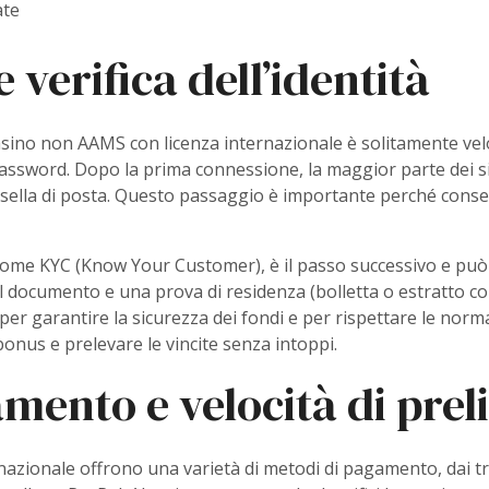
ate
 verifica dell’identità
casino non AAMS con licenza internazionale è solitamente ve
password. Dopo la prima connessione, la maggior parte dei sit
casella di posta. Questo passaggio è importante perché consen
e come KYC (Know Your Customer), è il passo successivo e può i
 il documento e una prova di residenza (bolletta o estratto 
per garantire la sicurezza dei fondi e per rispettare le norma
bonus e prelevare le vincite senza intoppi.
mento e velocità di prel
azionale offrono una varietà di metodi di pagamento, dai trad