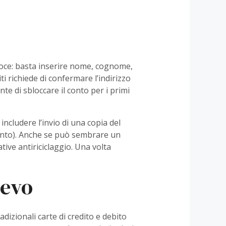
loce: basta inserire nome, cognome,
i richiede di confermare l’indirizzo
te di sbloccare il conto per i primi
ncludere l’invio di una copia del
conto). Anche se può sembrare un
tive antiriciclaggio. Una volta
ievo
izionali carte di credito e debito