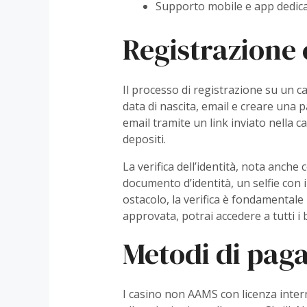
Supporto mobile e app dedic
Registrazione e
Il processo di registrazione su un 
data di nascita, email e creare una 
email tramite un link inviato nella 
depositi.
La verifica dell’identità, nota anch
documento d’identità, un selfie con
ostacolo, la verifica è fondamentale 
approvata, potrai accedere a tutti i 
Metodi di paga
I casino non AAMS con licenza intern