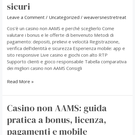
di
sicuri
pagamento,
depositi
Leave a Comment
/
Uncategorized
/
weaversnestretreat
veloci
e
Cos’è un casino non AAMS e perché sceglierlo Come
prelievi
valutare i bonus e le offerte di benvenuto Metodi di
sicuri
pagamento: depositi, prelievi e velocità Registrazione,
verifica dell’identità e sicurezza Esperienza mobile: app e
sito responsive Live casino e giochi con alto RTP
Supporto clienti e gioco responsabile Tabella comparativa
dei migliori casino non AAMS Consigli
Read More »
Casino non AAMS: guida
Casino
non
pratica a bonus, licenza,
AAMS:
guida
pagamenti e mobile
pratica