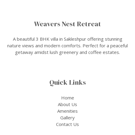
Weavers Nest Retreat
A beautiful 3 BHK villa in Sakleshpur offering stunning
nature views and modern comforts. Perfect for a peaceful
getaway amidst lush greenery and coffee estates.
Quick Links
Home
About Us
Amenities
Gallery
Contact Us