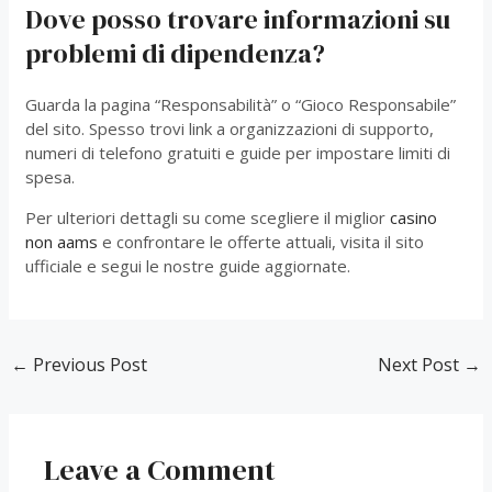
Dove posso trovare informazioni su
problemi di dipendenza?
Guarda la pagina “Responsabilità” o “Gioco Responsabile”
del sito. Spesso trovi link a organizzazioni di supporto,
numeri di telefono gratuiti e guide per impostare limiti di
spesa.
Per ulteriori dettagli su come scegliere il miglior
casino
non aams
e confrontare le offerte attuali, visita il sito
ufficiale e segui le nostre guide aggiornate.
←
Previous Post
Next Post
→
Leave a Comment