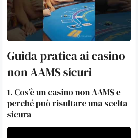
Guida pratica ai casino
non AAMS sicuri
1. Cos’è un casino non AAMS e
perché può risultare una scelta
sicura