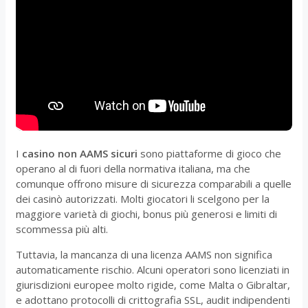
I
casino non AAMS sicuri
sono piattaforme di gioco che
operano al di fuori della normativa italiana, ma che
comunque offrono misure di sicurezza comparabili a quelle
dei casinò autorizzati. Molti giocatori li scelgono per la
maggiore varietà di giochi, bonus più generosi e limiti di
scommessa più alti.
Tuttavia, la mancanza di una licenza AAMS non significa
automaticamente rischio. Alcuni operatori sono licenziati in
giurisdizioni europee molto rigide, come Malta o Gibraltar,
e adottano protocolli di crittografia SSL, audit indipendenti