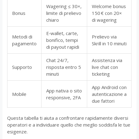
Wagering ≤ 30×,
Welcome bonus
Bonus
limite di prelievo
150 € con 20×
chiaro
di wagering
E‑wallet, carte,
Metodi di
Prelievo via
bonifico, tempi
pagamento
Skrill in 10 minuti
di payout rapidi
Chat 24/7,
Assistenza via
Supporto
risposta entro 5
live chat con
minuti
ticketing
App Android con
App nativa o sito
Mobile
autenticazione a
responsive, 2FA
due fattori
Questa tabella ti aiuta a confrontare rapidamente diversi
operatori e a individuare quello che meglio soddisfa le tue
esigenze.