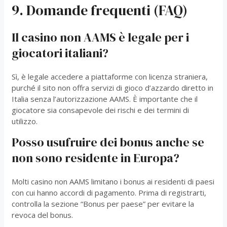
9. Domande frequenti (FAQ)
Il casino non AAMS è legale per i
giocatori italiani?
Sì, è legale accedere a piattaforme con licenza straniera,
purché il sito non offra servizi di gioco d’azzardo diretto in
Italia senza l’autorizzazione AAMS. È importante che il
giocatore sia consapevole dei rischi e dei termini di
utilizzo.
Posso usufruire dei bonus anche se
non sono residente in Europa?
Molti casino non AAMS limitano i bonus ai residenti di paesi
con cui hanno accordi di pagamento. Prima di registrarti,
controlla la sezione “Bonus per paese” per evitare la
revoca del bonus.