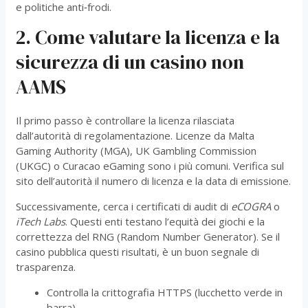
e politiche anti‑frodi.
2. Come valutare la licenza e la
sicurezza di un casino non
AAMS
Il primo passo è controllare la licenza rilasciata
dall’autorità di regolamentazione. Licenze da Malta
Gaming Authority (MGA), UK Gambling Commission
(UKGC) o Curacao eGaming sono i più comuni. Verifica sul
sito dell’autorità il numero di licenza e la data di emissione.
Successivamente, cerca i certificati di audit di
eCOGRA
o
iTech Labs
. Questi enti testano l’equità dei giochi e la
correttezza del RNG (Random Number Generator). Se il
casino pubblica questi risultati, è un buon segnale di
trasparenza.
Controlla la crittografia HTTPS (lucchetto verde in
barra).