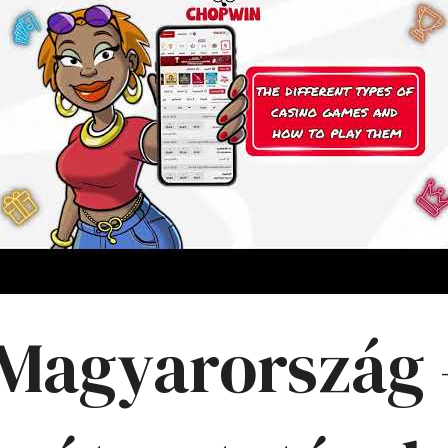
 Magyarország 