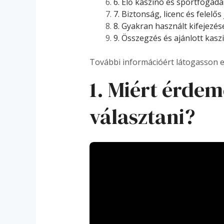
6. Élő kaszinó és sportfogad
7. Biztonság, licenc és felelős
8. Gyakran használt kifejezé
9. Összegzés és ajánlott kasz
További információért látogasson e
1. Miért érde
választani?