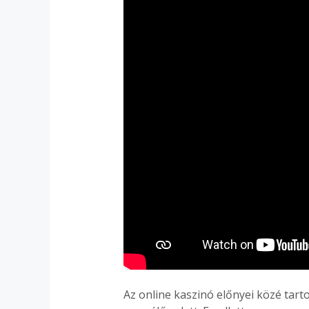
Az online kaszinó előnyei közé tart