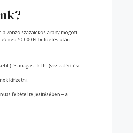
ünk?
de a vonzó százalékos arány mögött
bónusz 50 000 Ft befizetés után
ebb) és magas “RTP” (visszatérítési
ek kifizetni.
sz feltétel teljesítésében – a