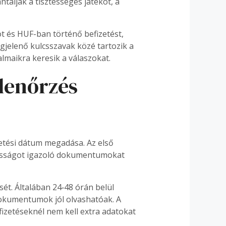
tálják a tisztességes játékot, a
ot és HUF-ban történő befizetést,
elenő kulcsszavak közé tartozik a
almaikra keresik a válaszokat.
llenőrzés
ületési dátum megadása. Az első
onosságot igazoló dokumentumokat
t. Általában 24‑48 órán belül
dokumentumok jól olvashatóak. A
fizetéseknél nem kell extra adatokat