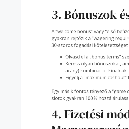
3. Bónuszok és
A “welcome bonus” vagy “első befiz
gyakran rejtőzik a “wagering requir
30‑szoros fogadási kötelezettséget je
Olvasd el a „bonus terms” sze
Keress olyan bónuszokat, ame
arány) kombinációt kínálnak.
Figyelj a “maximum cashout” 
Egy másik fontos tényező a “game c
slotok gyakran 100 % hozzájárulássa
4. Fizetési mó