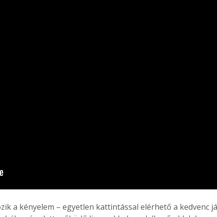
ozik a kényelem – egyetlen kattintással elérhető a kedvenc j