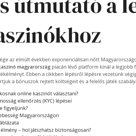
s útmutató a l
aszinókhoz
sége az elmúlt években exponenciálisan nőtt Magyarországo
kaszinó magyarország
piacán lévő platform kínál a legjobb 
tékélményt. Ebben a cikkben lépésről lépésre vezetünk végig
tjuk a bónuszok rejtett költségeit és a felelős játék szabálya
kosnak online kaszinót választani?
nosság ellenőrzés (KYC) lépései
e figyeljünk?
i sebesség Magyarországon
táblázata
i élmény – hol játszhatsz biztonságosan?