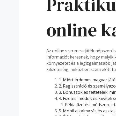
Praktiku
online k
Az online szerencsejáték népszerű
információt keresnek, hogy melyik
környezetet és a legizgalmasabb já
kifizetéséig, miközben szem előtt tar
1. Miért érdemes magyar játé
2. Regisztráció és személyazo
3. Bónuszok és feltételek: mir
4. Fizetési módok és kivétel
Példa fizetési módszerek 
5. Mobil alkalmazás és asztal