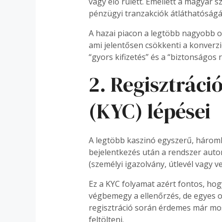
vagy élő rulett. Emellett a magyar s
pénzügyi tranzakciók átláthatóságá
A hazai piacon a legtöbb nagyobb op
ami jelentősen csökkenti a konverzi
“gyors kifizetés” és a “biztonságos 
2. Regisztráci
(KYC) lépései
A legtöbb kaszinó egyszerű, háromlép
bejelentkezés után a rendszer auto
(személyi igazolvány, útlevél vagy v
Ez a KYC folyamat azért fontos, ho
végbemegy a ellenőrzés, de egyes o
regisztráció során érdemes már most
feltölteni.