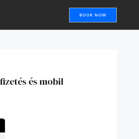
BOOK NOW
izetés és mobil