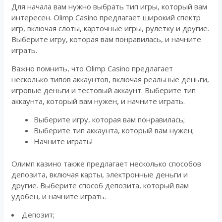
Для начала вам нужно выбрать тип игры, который вам
интересен. Olimp Casino предлагает широкий спектр
игр, включая слоты, карточные игры, рулетку и другие.
Выберите игру, которая вам понравилась, и начните
играть.
Важно помнить, что Olimp Casino предлагает
несколько типов аккаунтов, включая реальные деньги,
игровые деньги и тестовый аккаунт. Выберите тип
аккаунта, который вам нужен, и начните играть.
Выберите игру, которая вам понравилась;
Выберите тип аккаунта, который вам нужен;
Начните играть!
Олимп казино также предлагает несколько способов
депозита, включая карты, электронные деньги и
другие. Выберите способ депозита, который вам
удобен, и начните играть.
Депозит;