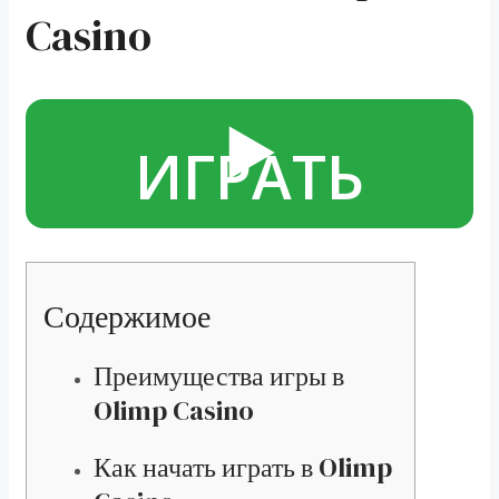
Casino
▶️
ИГРАТЬ
Содержимое
Преимущества игры в
Olimp Casino
Как начать играть в Olimp