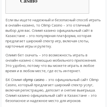
Casino
Если вы ищете надежный и безопасный способ играть
в онлайн-казино, то Olimp Casino – это отличный
выбор для вас. Олимп казино официальный сайт в
Казахстане – это популярная платформа, которая
предлагает широкий спектр игр, включая слоты,
карточные игры и рулетку.
Олимп бет скачать – это возможность играть в
онлайн-казино с помощью мобильного приложения.
Это удобно, потому что вы можете играть в любое
время и в любом месте, где есть интернет.
БК Олимп
olymp casino
– это официальный сайт Olimp
Casino, который предлагает широкий спектр услуг,
включая регистрацию, депозит и снятие выигрыша.
Олимп казино официальный сайт в Казахстане – это
безопасное и надежное место для игроков.