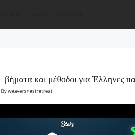
AMENITIES
GALLERY
CONTACT US
 βήματα και μέθοδοι για Έλληνες πα
 By
weaversnestretreat