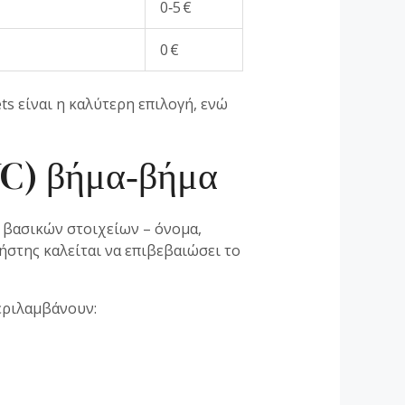
0‑5 €
0 €
ts είναι η καλύτερη επιλογή, ενώ
YC) βήμα‑βήμα
η βασικών στοιχείων – όνομα,
ήστης καλείται να επιβεβαιώσει το
εριλαμβάνουν: