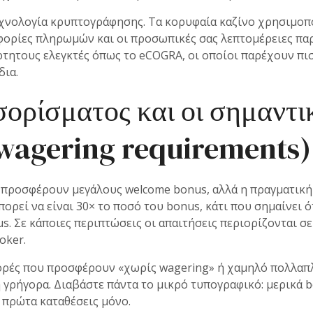
εχνολογία κρυπτογράφησης. Τα κορυφαία καζίνο χρησιμοπ
οφορίες πληρωμών και οι προσωπικές σας λεπτομέρειες πα
ξάρτητους ελεγκτές όπως το eCOGRA, οι οποίοι παρέχουν 
δια.
ρίσματος και οι σημαντι
(wagering requirements)
6 προσφέρουν μεγάλους welcome bonus, αλλά η πραγματική
πορεί να είναι 30× το ποσό του bonus, κάτι που σημαίνει ό
us. Σε κάποιες περιπτώσεις οι απαιτήσεις περιορίζονται σ
oker.
ορές που προσφέρουν «χωρίς wagering» ή χαμηλό πολλαπλ
 γρήγορα. Διαβάστε πάντα το μικρό τυπογραφικό: μερικά 
 πρώτα καταθέσεις μόνο.