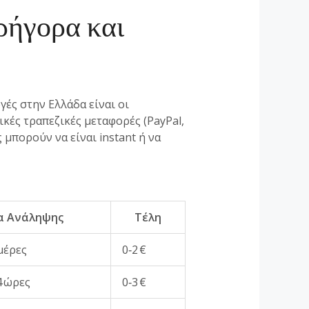
ρήγορα και
γές στην Ελλάδα είναι οι
πικές τραπεζικές μεταφορές (PayPal,
μπορούν να είναι instant ή να
α Ανάληψης
Τέλη
μέρες
0‑2 €
4 ώρες
0‑3 €