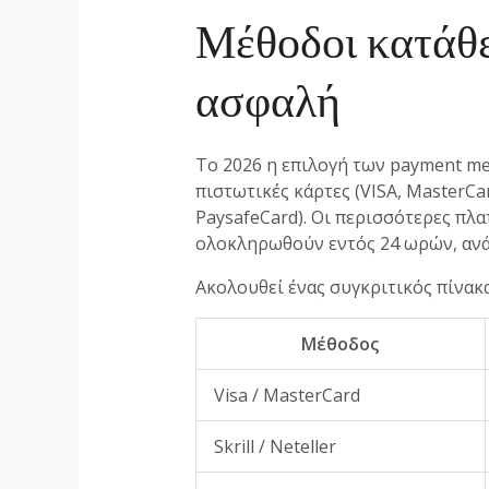
Μέθοδοι κατάθε
ασφαλή
Το 2026 η επιλογή των payment met
πιστωτικές κάρτες (VISA, MasterCard
PaysafeCard). Οι περισσότερες πλα
ολοκληρωθούν εντός 24 ωρών, ανά
Ακολουθεί ένας συγκριτικός πίνακα
Μέθοδος
Visa / MasterCard
Skrill / Neteller