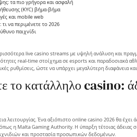
ης: τα πιο γρήγορα και ασφαλή
λήθευσης (KYC) βήμα‑βήμα
γές και mobile web
g: τι να περιμένετε το 2026
ύθυνο παιχνίδι
ρισσότερα live casino streams με υψηλή ανάλυση και πραγμ
τητες real‑time στοίχημα σε esports και παραδοσιακά αθ
ές ρυθμίσεις, ώστε να υπάρχει μεγαλύτερη διαφάνεια κα
τε το κατάλληλο casino: ά
ια λειτουργίας. Ένα αξιόπιστο online casino 2026 θα έχει 
πως η Malta Gaming Authority. Η ύπαρξη τέτοιας άδειας σημ
αιχνιδιών και προστασία προσωπικών δεδομένων.