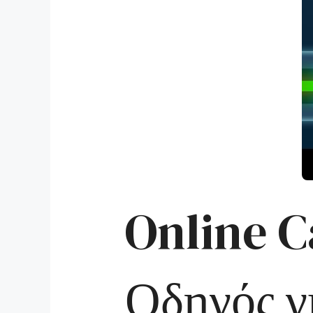
Online C
Οδηγός γ