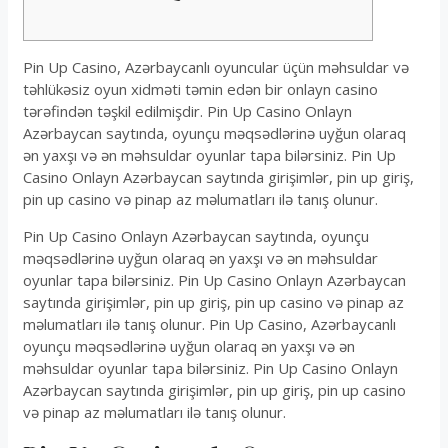
Pin Up Casino, Azərbaycanlı oyuncular üçün məhsuldar və
təhlükəsiz oyun xidməti təmin edən bir onlayn casino
tərəfindən təşkil edilmişdir. Pin Up Casino Onlayn
Azərbaycan saytında, oyunçu məqsədlərinə uyğun olaraq
ən yaxşı və ən məhsuldar oyunlar tapa bilərsiniz. Pin Up
Casino Onlayn Azərbaycan saytında girişimlər, pin up giriş,
pin up casino və pinap az məlumatları ilə tanış olunur.
Pin Up Casino Onlayn Azərbaycan saytında, oyunçu
məqsədlərinə uyğun olaraq ən yaxşı və ən məhsuldar
oyunlar tapa bilərsiniz. Pin Up Casino Onlayn Azərbaycan
saytında girişimlər, pin up giriş, pin up casino və pinap az
məlumatları ilə tanış olunur. Pin Up Casino, Azərbaycanlı
oyunçu məqsədlərinə uyğun olaraq ən yaxşı və ən
məhsuldar oyunlar tapa bilərsiniz. Pin Up Casino Onlayn
Azərbaycan saytında girişimlər, pin up giriş, pin up casino
və pinap az məlumatları ilə tanış olunur.