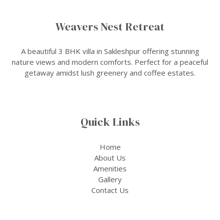
Weavers Nest Retreat
A beautiful 3 BHK villa in Sakleshpur offering stunning
nature views and modern comforts. Perfect for a peaceful
getaway amidst lush greenery and coffee estates.
Quick Links
Home
About Us
Amenities
Gallery
Contact Us