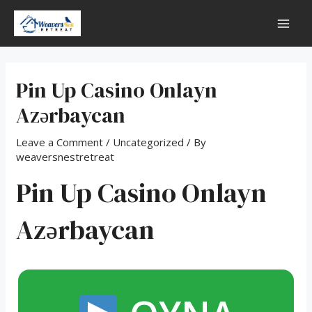
Skip
MAI
to
content
ME
Pin Up Casino Onlayn
Azərbaycan
Leave a Comment
/
Uncategorized
/ By
weaversnestretreat
Pin Up Casino Onlayn
Azərbaycan