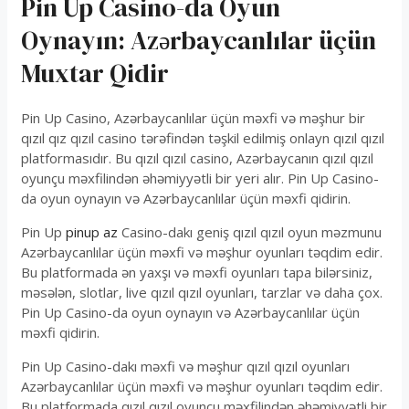
Pin Up Casino-da Oyun
Oynayın: Azərbaycanlılar üçün
Muxtar Qidir
Pin Up Casino, Azərbaycanlılar üçün məxfi və məşhur bir
qızıl qız qızıl casino tərəfindən təşkil edilmiş onlayn qızıl qızıl
platformasıdır. Bu qızıl qızıl casino, Azərbaycanın qızıl qızıl
oyunçu məxfilindən əhəmiyyətli bir yeri alır. Pin Up Casino-
da oyun oynayın və Azərbaycanlılar üçün məxfi qidirin.
Pin Up
pinup az
Casino-dakı geniş qızıl qızıl oyun məzmunu
Azərbaycanlılar üçün məxfi və məşhur oyunları təqdim edir.
Bu platformada ən yaxşı və məxfi oyunları tapa bilərsiniz,
məsələn, slotlar, live qızıl qızıl oyunları, tarzlar və daha çox.
Pin Up Casino-da oyun oynayın və Azərbaycanlılar üçün
məxfi qidirin.
Pin Up Casino-dakı məxfi və məşhur qızıl qızıl oyunları
Azərbaycanlılar üçün məxfi və məşhur oyunları təqdim edir.
Bu platformada qızıl qızıl oyunçu məxfilindən əhəmiyyətli bir