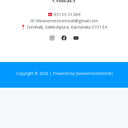
Contact
95135 51369
Weavernestretreat@gmail.com
Devihalli, Sakleshpura, Karnataka 573134
Copyright © 2026 | Powered by [weavernestretreat]