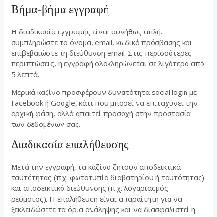
Βήμα‑βήμα εγγραφή
Η διαδικασία εγγραφής είναι συνήθως απλή:
συμπληρώστε το όνομα, email, κωδικό πρόσβασης και
επιβεβαιώστε τη διεύθυνση email. Στις περισσότερες
περιπτώσεις, η εγγραφή ολοκληρώνεται σε λιγότερο από
5 λεπτά.
Μερικά καζίνο προσφέρουν δυνατότητα social login με
Facebook ή Google, κάτι που μπορεί να επιταχύνει την
αρχική φάση, αλλά απαιτεί προσοχή στην προστασία
των δεδομένων σας.
Διαδικασία επαλήθευσης
Μετά την εγγραφή, τα καζίνο ζητούν αποδεικτικά
ταυτότητας (π.χ. φωτοτυπία διαβατηρίου ή ταυτότητας)
και αποδεικτικό διεύθυνσης (π.χ. λογαριασμός
ρεύματος). Η επαλήθευση είναι απαραίτητη για να
ξεκλειδώσετε τα όρια ανάληψης και να διασφαλιστεί η