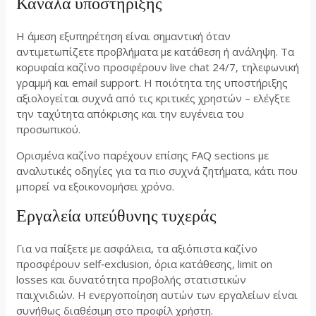
Καναλά υποστήριξης
Η άμεση εξυπηρέτηση είναι σημαντική όταν
αντιμετωπίζετε προβλήματα με κατάθεση ή ανάληψη. Τα
κορυφαία καζίνο προσφέρουν live chat 24/7, τηλεφωνική
γραμμή και email support. Η ποιότητα της υποστήριξης
αξιολογείται συχνά από τις κριτικές χρηστών – ελέγξτε
την ταχύτητα απόκρισης και την ευγένεια του
προσωπικού.
Ορισμένα καζίνο παρέχουν επίσης FAQ sections με
αναλυτικές οδηγίες για τα πιο συχνά ζητήματα, κάτι που
μπορεί να εξοικονομήσει χρόνο.
Εργαλεία υπεύθυνης τυχεράς
Για να παίξετε με ασφάλεια, τα αξιόπιστα καζίνο
προσφέρουν self‑exclusion, όρια κατάθεσης, limit on
losses και δυνατότητα προβολής στατιστικών
παιχνιδιών. Η ενεργοποίηση αυτών των εργαλείων είναι
συνήθως διαθέσιμη στο προφίλ χρήστη.