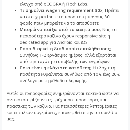
έλεγχο από eCOGRA ή iTech Labs.
Τι σημαίνει wagering requirement 30x;
Πρέπει
να στοιχηματίσετε το ποσό του μπόνους 30
φορές πριν μπορείτε να το αποσύρετε.
Μπορώ να παίξω από το κινητό μου;
Ναι, τα
περισσότερα καζίνο έχουν responsive site ή
dedicated app για Android και iOS.
Πόσο διαρκεί η διαδικασία επαλήθευσης;
Συνήθως 1‑2 εργάσιμες ημέρες, αλλά εξαρτάται
από την ταχύτητα υποβολής των εγγράφων.
Ποια είναι η ελάχιστη κατάθεση;
Η ελάχιστη
ποσότητα κυμαίνεται συνήθως από 10 € έως 20 €
ανάλογα με τη μέθοδο πληρωμής.
Αυτές οι πληροφορίες ενημερώνονται τακτικά ώστε να
αντικατοπτρίζουν τις τρέχουσες προσφορές και
πρακτικές των καζίνο. Για περισσότερες λεπτομέρειες
και επιπλέον συγκρίσεις, επισκεφθείτε την ιστοσελίδα
μας.