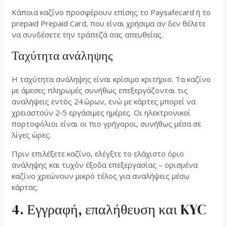
Κάποια καζίνο προσφέρουν επίσης το Paysafecard ή το
prepaid Prepaid Card, που είναι χρήσιμα αν δεν θέλετε
να συνδέσετε την τράπεζά σας απευθείας.
Ταχύτητα ανάληψης
Η ταχύτητα ανάληψης είναι κρίσιμο κριτήριο. Τα καζίνο
με άμεσες πληρωμές συνήθως επεξεργάζονται τις
αναλήψεις εντός 24 ώρων, ενώ με κάρτες μπορεί να
χρειαστούν 2‑5 εργάσιμες ημέρες. Οι ηλεκτρονικοί
πορτοφόλιοι είναι οι πιο γρήγοροι, συνήθως μέσα σε
λίγες ώρες.
Πριν επιλέξετε καζίνο, ελέγξτε το ελάχιστο όριο
ανάληψης και τυχόν έξοδα επεξεργασίας – ορισμένα
καζίνο χρεώνουν μικρό τέλος για αναλήψεις μέσω
κάρτας.
4. Εγγραφή, επαλήθευση και KYC