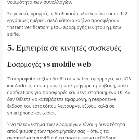
νομιμότητα των συναλλαγών.
Σε γενικές γραμμές, η διαδικασία ολοκληρώνεται σε 1‑2
εργάσιμες ημέρες, αλλά κάποια καζίνο προσφέρουν
“instant verification” μέσω εφαρμογής κινητού ή μέσω
selfie.
5. Εμπειρία σε κινητές συσκευές
Εφαρμογές vs mobile web
Τα κορυφαία καζίνο διαθέτουν native εφαρμογές για iOS
και Android, που προσφέρουν γρήγορη πρόσβαση, push
notifications για προσφορές και βελτιστοποιημένο UI. Αν
δεν θέλετε να κατεβάσετε εφαρμογή, η responsive
έκδοση του ιστοτόπου λειτουργεί εξίσου καλά σε
smartphone και tablet.
Ένα πλεονέκτημα των εφαρμογών είναι η δυνατότητα
αποθήκευσης των προτιμήσεών σας – όπως τα
αγαπημένα παιχνίδια ή τα προτιμώμενα μεθόδους